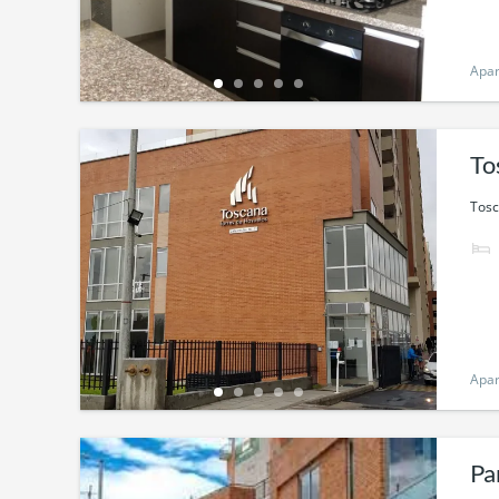
Apa
To
Tosc
Apa
Pa