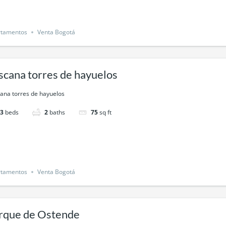
rtamentos
Venta Bogotá
scana torres de hayuelos
ana torres de hayuelos
3
beds
2
baths
75
sq ft
rtamentos
Venta Bogotá
rque de Ostende