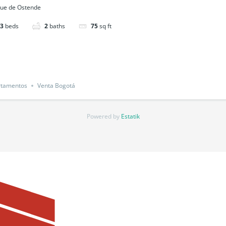
ue de Ostende
3
beds
2
baths
75
sq ft
rtamentos
Venta Bogotá
Powered by
Estatik