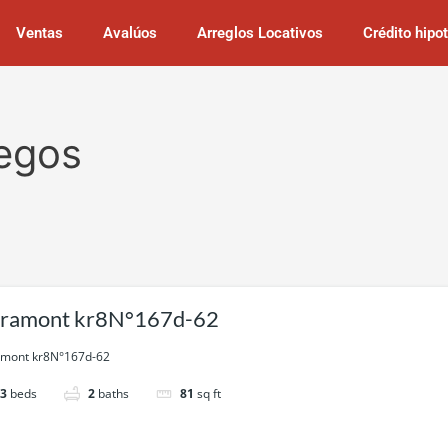
Ventas
Avalúos
Arreglos Locativos
Crédito hipo
uegos
ramont kr8N°167d-62
mont kr8N°167d-62
3
beds
2
baths
81
sq ft