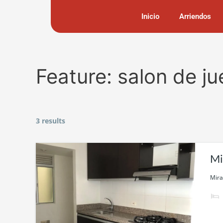
Skip
Inicio
Arriendos
to
content
Feature:
salon de j
3 results
Mi
Mira